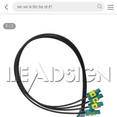
2
/
2