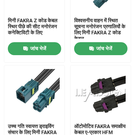
हमारे बारे में
मिनी FAKRA Z कोड केबल
विश्वसनीय वाहन में स्थित
स्थिर पीछे की सीट मनोरंजन
सूचना मनोरंजन प्रणालियों के
कनेक्टिविटी के लिए
लिए मिनी FAKRA Z कोड
कारखाना भ्रमण
केबल
जांच भेजें
जांच भेजें
गुणवत्ता नियंत्रण
संपर्क करें
एक उद्धरण की विनती करे
फकरा एचएसडी कनेक्टर
उच्च गति स्वायत्त ड्राइविंग
ऑटोमोटिव FAKRA समाक्षीय
फकरा पीसीबी कनेक्टर
संचार के लिए मिनी FAKRA
केबल ए-प्रकार HFM