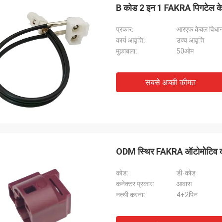
B कोड 2 इन 1 FAKRA पिगटेल केब
प्रकार:
आरएफ केबल विधा
कार्य आवृत्ति:
उच्च आवृत्ति
मुक़ाबला:
50ओम
सबसे अच्छी कीमत
ODM स्थिर FAKRA ऑटोमोटिव कन
कोड:
डी-कोड
कनेक्टर प्रकार:
आवास
नत्थी करना:
4+2पिन