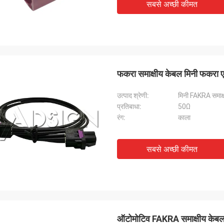
सबसे अच्छी कीमत
फकरा समाक्षीय केबल मिनी फकरा 
उत्पाद श्रेणी:
मिनी FAKRA समाक्
प्रतिबाधा:
50Ω
रंग:
काला
सबसे अच्छी कीमत
ऑटोमोटिव FAKRA समाक्षीय केबल