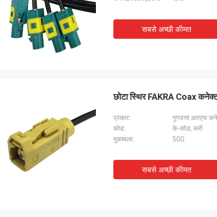
सबसे अच्छी कीमत
छोटा स्थिर FAKRA Coax कनेक्ट
प्रकार:
गुणवत्ता आरएफ कन
कोड:
के-कोड, करी
मुक़ाबला:
50Ω
सबसे अच्छी कीमत