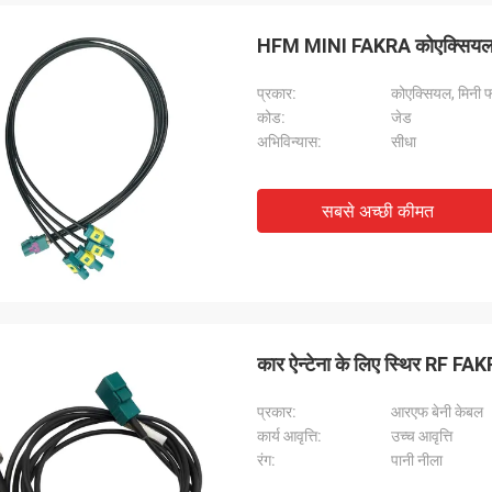
HFM MINI FAKRA कोएक्सियल क
प्रकार:
कोएक्सियल, मिनी 
कोड:
जेड
अभिविन्यास:
सीधा
सबसे अच्छी कीमत
कार ऐन्टेना के लिए स्थिर RF FA
प्रकार:
आरएफ बेनी केबल
कार्य आवृत्ति:
उच्च आवृत्ति
रंग:
पानी नीला