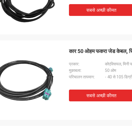
सबसे अच्छी कीमत
कार 50 ओहम फकरा जेड केबल, स्थ
प्रकार:
कोएक्सियल, मिनी 
मुक़ाबला:
50 ओम
परिचालन तापमान:
- 40 से 105 डिग्र
सबसे अच्छी कीमत