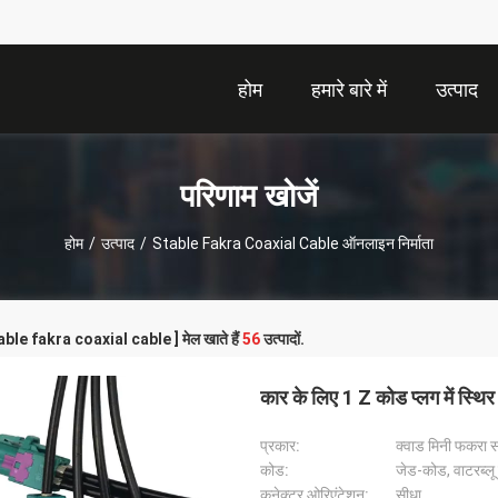
होम
हमारे बारे में
उत्पाद
परिणाम खोजें
होम
/
उत्पाद
/
Stable Fakra Coaxial Cable ऑनलाइन निर्माता
table fakra coaxial cable ] मेल खाते हैं
56
उत्पादों.
कार के लिए 1 Z कोड प्लग में स्थ
प्रकार:
क्वाड मिनी फकरा स
कोड:
जेड-कोड, वाटरब्लू 
कनेक्टर ओरिएंटेशन:
सीधा