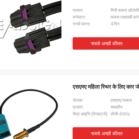
प्रकार:
मिनी फकरा ऑटोमो
कनेक्टर:
फकरा एसएमबी कने
नत्थी करना:
4 पिन
सबसे अच्छी कीमत
एसएमए महिला स्थिर के लिए कार ज
योजक:
एसएमए/फकरा
प्रकार:
समाक्षीय
केंद्र आवृत्ति (मेगाहर्ट्ज):
डीसी-6GHz
सबसे अच्छी कीमत