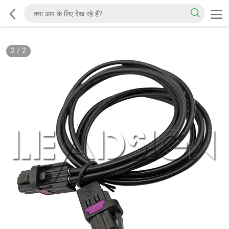
2
/
2