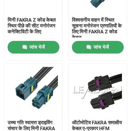
हमारे बारे में
मिनी FAKRA Z कोड केबल
विश्वसनीय वाहन में स्थित
स्थिर पीछे की सीट मनोरंजन
सूचना मनोरंजन प्रणालियों के
कनेक्टिविटी के लिए
लिए मिनी FAKRA Z कोड
कारखाना भ्रमण
केबल
जांच भेजें
जांच भेजें
गुणवत्ता नियंत्रण
संपर्क करें
एक उद्धरण की विनती करे
फकरा एचएसडी कनेक्टर
उच्च गति स्वायत्त ड्राइविंग
ऑटोमोटिव FAKRA समाक्षीय
फकरा पीसीबी कनेक्टर
संचार के लिए मिनी FAKRA
केबल ए-प्रकार HFM