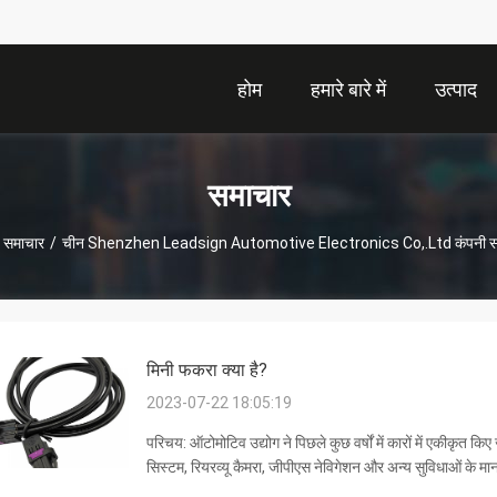
होम
हमारे बारे में
उत्पाद
समाचार
समाचार
/
चीन Shenzhen Leadsign Automotive Electronics Co,.Ltd कंपनी स
मिनी फकरा क्या है?
2023-07-22 18:05:19
परिचय: ऑटोमोटिव उद्योग ने पिछले कुछ वर्षों में कारों में एकीकृत किए 
सिस्टम, रियरव्यू कैमरा, जीपीएस नेविगेशन और अन्य सुविधाओं के 
आवश्यकता है।मिनी FAKRA क...