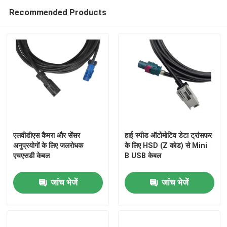
Recommended Products
हमारे बारे में
कारखाना भ्रमण
गुणवत्ता नियंत्रण
संपर्क करें
एलवीडीएस कैमरा और सेंसर
हाई स्पीड ऑटोमोटिव डेटा ट्रांसफर
अनुप्रयोगों के लिए जलरोधक
के लिए HSD (Z कोड) से Mini
एचएसडी केबल
B USB केबल
एक उद्धरण की विनती करे
जांच भेजें
जांच भेजें
फकरा एचएसडी कनेक्टर
फकरा पीसीबी कनेक्टर