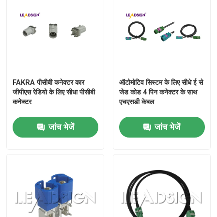
मिनी फकरा कनेक्टर्स
एचएसडी केबल असेंबली
FAKRA पीसीबी कनेक्टर कार
ऑटोमोटिव सिस्टम के लिए सीधे ई से
फकरा एक्सटेंशन केबल
जीपीएस रेडियो के लिए सीधा पीसीबी
जेड कोड 4 पिन कनेक्टर के साथ
कनेक्टर
एचएसडी केबल
FAKRA समाक्षीय केबल
जांच भेजें
जांच भेजें
फकरा एंटीना एडाप्टर
फकरा एचएसडी केबल
एचएसडी एलवीडीएस केबल