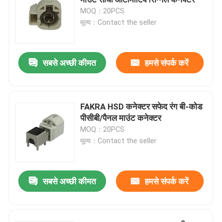
MOQ：20PCS
मूल्य：Contact the seller
मिनी फकरा कनेक्टर्स
एचएसडी केबल असेंबली
सबसे अच्छी कीमत
हमसे संपर्क करें
फकरा एक्सटेंशन केबल
FAKRA HSD कनेक्टर सफेद रंग बी-कोड
पीसीबी/पैनल माउंट कनेक्टर
FAKRA समाक्षीय केबल
MOQ：20PCS
मूल्य：Contact the seller
फकरा एंटीना एडाप्टर
सबसे अच्छी कीमत
हमसे संपर्क करें
फकरा एचएसडी केबल
एचएसडी एलवीडीएस केबल