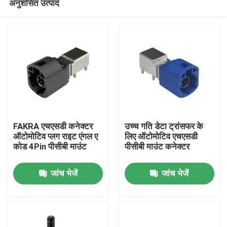
अनुशंसित उत्पाद
FAKRA एचएसडी कनेक्टर
उच्च गति डेटा ट्रांसफर के
ऑटोमोटिव प्लग राइट एंगल ए
लिए ऑटोमोटिव एचएसडी
कोड 4Pin पीसीबी माउंट
पीसीबी माउंट कनेक्टर
घर
जांच भेजें
जांच भेजें
उत्पादों
वीडियो