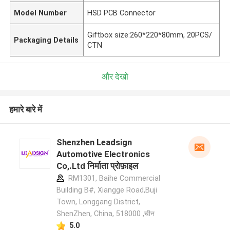
Model Number
HSD PCB Connector
Giftbox size:260*220*80mm, 20PCS/
Packaging Details
CTN
और देखो
हमारे बारे में
Shenzhen Leadsign
Automotive Electronics
Co,.Ltd निर्माता प्रोफ़ाइल
RM1301, Baihe Commercial
Building B#, Xiangge Road,Buji
Town, Longgang District,
ShenZhen, China, 518000 ,चीन
5.0