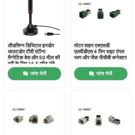
हमारे बारे में
कारखाना भ्रमण
लीडसिग्न डिजिटल इनडोर
मोटर वाहन एचएसडी
आउटडोर टीवी एंटीना
एलवीडीएस 4 पिन राइट एंगल
गुणवत्ता नियंत्रण
मैग्नेटिक बेस और 50 मील की
प्लग और जैक पीसीबी कनेक्टर
दूरी के लिए 16.5 फीट लंबे
केबल टीवी एरियल के साथ
जांच भेजें
जांच भेजें
संपर्क करें
एक उद्धरण की विनती करे
फकरा एचएसडी कनेक्टर
फकरा पीसीबी कनेक्टर