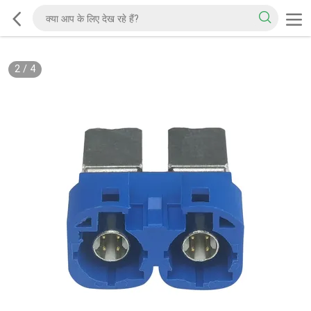
2
/
4