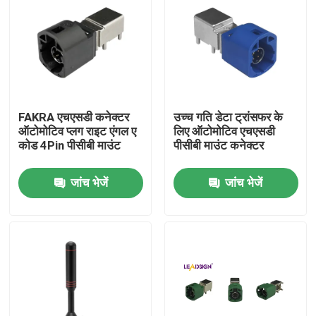
FAKRA एचएसडी कनेक्टर
उच्च गति डेटा ट्रांसफर के
ऑटोमोटिव प्लग राइट एंगल ए
लिए ऑटोमोटिव एचएसडी
कोड 4Pin पीसीबी माउंट
पीसीबी माउंट कनेक्टर
जांच भेजें
जांच भेजें
घर
उत्पादों
वीडियो