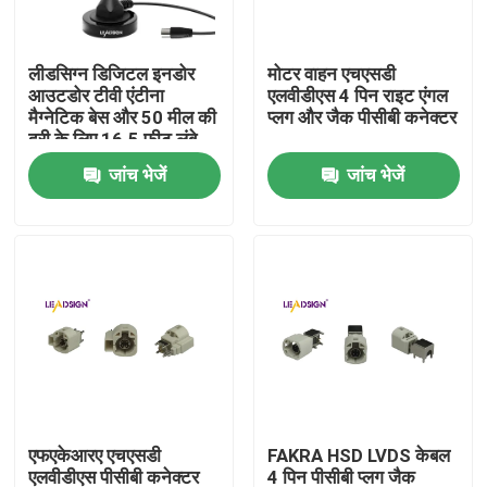
हमारे बारे में
लीडसिग्न डिजिटल इनडोर
मोटर वाहन एचएसडी
आउटडोर टीवी एंटीना
एलवीडीएस 4 पिन राइट एंगल
मैग्नेटिक बेस और 50 मील की
प्लग और जैक पीसीबी कनेक्टर
कारखाना भ्रमण
दूरी के लिए 16.5 फीट लंबे
केबल टीवी एरियल के साथ
जांच भेजें
जांच भेजें
गुणवत्ता नियंत्रण
संपर्क करें
एक उद्धरण की विनती करे
फकरा एचएसडी कनेक्टर
एफएकेआरए एचएसडी
FAKRA HSD LVDS केबल
फकरा पीसीबी कनेक्टर
एलवीडीएस पीसीबी कनेक्टर
4 पिन पीसीबी प्लग जैक