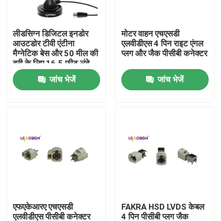
हमारे बारे में
लीडसिग्न डिजिटल इनडोर
मोटर वाहन एचएसडी
आउटडोर टीवी एंटीना
एलवीडीएस 4 पिन राइट एंगल
मैग्नेटिक बेस और 50 मील की
प्लग और जैक पीसीबी कनेक्टर
कारखाना भ्रमण
दूरी के लिए 16.5 फीट लंबे
केबल टीवी एरियल के साथ
जांच भेजें
जांच भेजें
गुणवत्ता नियंत्रण
संपर्क करें
एक उद्धरण की विनती करे
फकरा एचएसडी कनेक्टर
एफएकेआरए एचएसडी
FAKRA HSD LVDS केबल
फकरा पीसीबी कनेक्टर
एलवीडीएस पीसीबी कनेक्टर
4 पिन पीसीबी प्लग जैक