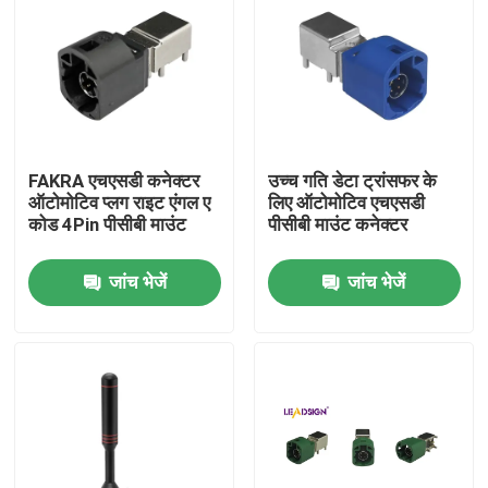
FAKRA एचएसडी कनेक्टर
उच्च गति डेटा ट्रांसफर के
ऑटोमोटिव प्लग राइट एंगल ए
लिए ऑटोमोटिव एचएसडी
कोड 4Pin पीसीबी माउंट
पीसीबी माउंट कनेक्टर
जांच भेजें
जांच भेजें
घर
उत्पादों
वीडियो