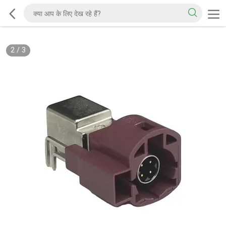
2
/
3