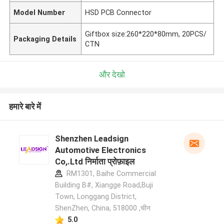
Model Number
HSD PCB Connector
Giftbox size:260*220*80mm, 20PCS/
Packaging Details
CTN
और देखो
हमारे बारे में
Shenzhen Leadsign
Automotive Electronics
Co,.Ltd निर्माता प्रोफ़ाइल
RM1301, Baihe Commercial
Building B#, Xiangge Road,Buji
Town, Longgang District,
ShenZhen, China, 518000 ,चीन
5.0