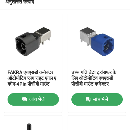
अनुशंसित उत्पाद
FAKRA एचएसडी कनेक्टर
उच्च गति डेटा ट्रांसफर के
ऑटोमोटिव प्लग राइट एंगल ए
लिए ऑटोमोटिव एचएसडी
कोड 4Pin पीसीबी माउंट
पीसीबी माउंट कनेक्टर
घर
जांच भेजें
जांच भेजें
उत्पादों
वीडियो