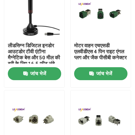
हमारे बारे में
कारखाना भ्रमण
लीडसिग्न डिजिटल इनडोर
मोटर वाहन एचएसडी
आउटडोर टीवी एंटीना
एलवीडीएस 4 पिन राइट एंगल
गुणवत्ता नियंत्रण
मैग्नेटिक बेस और 50 मील की
प्लग और जैक पीसीबी कनेक्टर
दूरी के लिए 16.5 फीट लंबे
केबल टीवी एरियल के साथ
जांच भेजें
जांच भेजें
संपर्क करें
एक उद्धरण की विनती करे
फकरा एचएसडी कनेक्टर
फकरा पीसीबी कनेक्टर