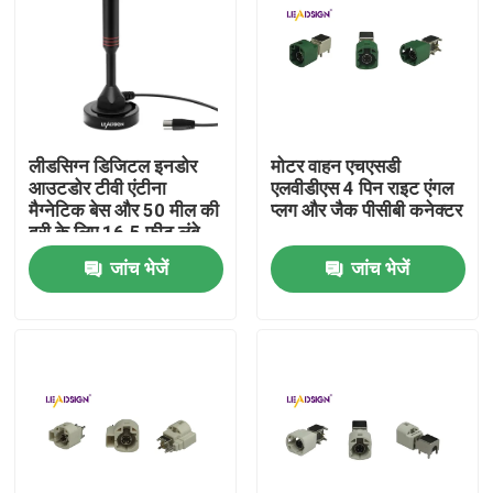
हमारे बारे में
कारखाना भ्रमण
लीडसिग्न डिजिटल इनडोर
मोटर वाहन एचएसडी
आउटडोर टीवी एंटीना
एलवीडीएस 4 पिन राइट एंगल
गुणवत्ता नियंत्रण
मैग्नेटिक बेस और 50 मील की
प्लग और जैक पीसीबी कनेक्टर
दूरी के लिए 16.5 फीट लंबे
केबल टीवी एरियल के साथ
जांच भेजें
जांच भेजें
संपर्क करें
एक उद्धरण की विनती करे
फकरा एचएसडी कनेक्टर
फकरा पीसीबी कनेक्टर