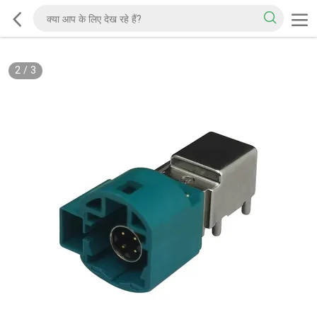
2
/
3