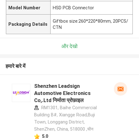
Model Number
HSD PCB Connector
Giftbox size:260*220*80mm, 20PCS/
Packaging Details
CTN
और देखो
हमारे बारे में
Shenzhen Leadsign
Automotive Electronics
Co,.Ltd निर्माता प्रोफ़ाइल
RM1301, Baihe Commercial
Building B#, Xiangge Road,Buji
Town, Longgang District,
ShenZhen, China, 518000 ,चीन
5.0