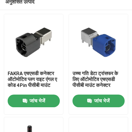
अनुशंसित उत्पाद
FAKRA एचएसडी कनेक्टर
उच्च गति डेटा ट्रांसफर के
ऑटोमोटिव प्लग राइट एंगल ए
लिए ऑटोमोटिव एचएसडी
कोड 4Pin पीसीबी माउंट
पीसीबी माउंट कनेक्टर
घर
जांच भेजें
जांच भेजें
उत्पादों
वीडियो