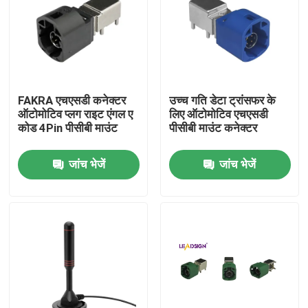
FAKRA एचएसडी कनेक्टर
उच्च गति डेटा ट्रांसफर के
ऑटोमोटिव प्लग राइट एंगल ए
लिए ऑटोमोटिव एचएसडी
कोड 4Pin पीसीबी माउंट
पीसीबी माउंट कनेक्टर
जांच भेजें
जांच भेजें
घर
उत्पादों
वीडियो