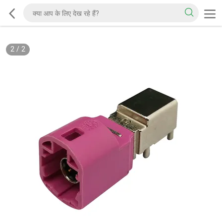
2
/
2