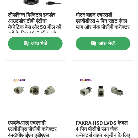
लीडसिग्न डिजिटल इनडोर
मोटर वाहन एचएसडी
हमारे बारे में
आउटडोर टीवी एंटीना
एलवीडीएस 4 पिन राइट एंगल
मैग्नेटिक बेस और 50 मील की
प्लग और जैक पीसीबी कनेक्टर
दूरी के लिए 16.5 फीट लंबे
कारखाना भ्रमण
केबल टीवी एरियल के साथ
जांच भेजें
जांच भेजें
गुणवत्ता नियंत्रण
संपर्क करें
एक उद्धरण की विनती करे
फकरा एचएसडी कनेक्टर
एफएकेआरए एचएसडी
FAKRA HSD LVDS केबल
एलवीडीएस पीसीबी कनेक्टर
4 पिन पीसीबी प्लग जैक
फकरा पीसीबी कनेक्टर
4+2पीआईएन एडीएएस
कनेक्टर्स वाहन स्क्रीन के लिए