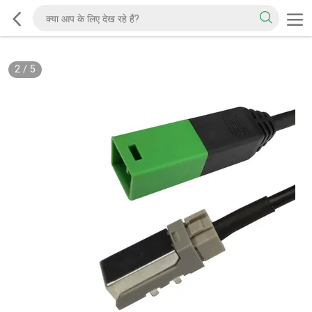
2
/
5