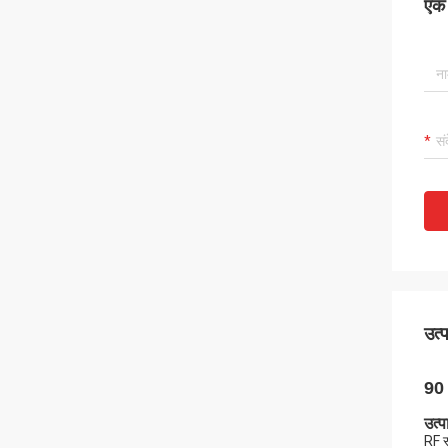
एक स
उत्
90 
उत्प
RF स