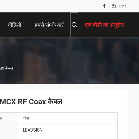
Hindi
वीडियो
हमसे संपर्क करें
एक बोली का अनुरोध
ax केबल
ी MMCX RF Coax केबल
ेस
चीन
LEADSIGN