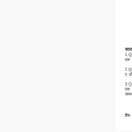
सामा
1.Q:
एक: 
2.Q:
ए: ह
3.Q:
एक: 
समाध
टैग: