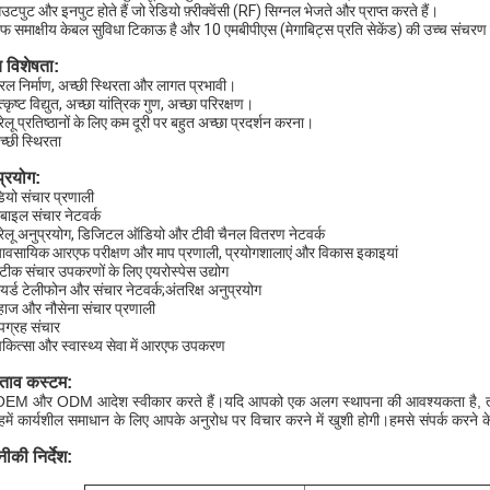
टपुट और इनपुट होते हैं जो रेडियो फ़्रीक्वेंसी (RF) सिग्नल भेजते और प्राप्त करते हैं।
 समाक्षीय केबल सुविधा टिकाऊ है और 10 एमबीपीएस (मेगाबिट्स प्रति सेकेंड) की उच्च संचरण 
य विशेषता:
रल निर्माण, अच्छी स्थिरता और लागत प्रभावी।
्कृष्ट विद्युत, अच्छा यांत्रिक गुण, अच्छा परिरक्षण।
ेलू प्रतिष्ठानों के लिए कम दूरी पर बहुत अच्छा प्रदर्शन करना।
च्छी स्थिरता
प्रयोग:
डियो संचार प्रणाली
ोबाइल संचार नेटवर्क
रेलू अनुप्रयोग, डिजिटल ऑडियो और टीवी चैनल वितरण नेटवर्क
्यावसायिक आरएफ परीक्षण और माप प्रणाली, प्रयोगशालाएं और विकास इकाइयां
टीक संचार उपकरणों के लिए एयरोस्पेस उद्योग
ायर्ड टेलीफोन और संचार नेटवर्क;अंतरिक्ष अनुप्रयोग
ाज और नौसेना संचार प्रणाली
पग्रह संचार
िकित्सा और स्वास्थ्य सेवा में आरएफ उपकरण
्ताव कस्टम:
EM और ODM आदेश स्वीकार करते हैं।यदि आपको एक अलग स्थापना की आवश्यकता है, तो कृपय
में कार्यशील समाधान के लिए आपके अनुरोध पर विचार करने में खुशी होगी।हमसे संपर्क करने के
की निर्देश: