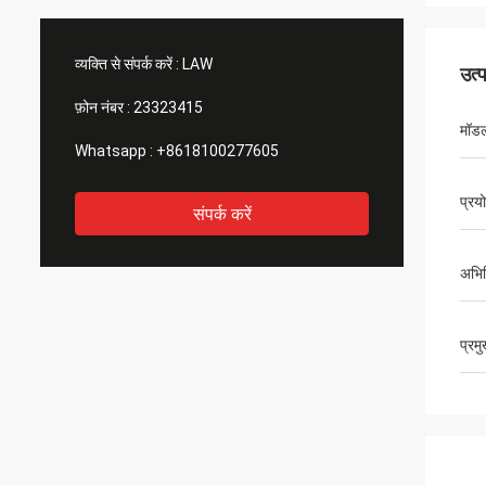
व्यक्ति से संपर्क करें :
LAW
उत्
फ़ोन नंबर :
23323415
मॉडल
Whatsapp :
+8618100277605
प्रय
संपर्क करें
अभिव
प्रम