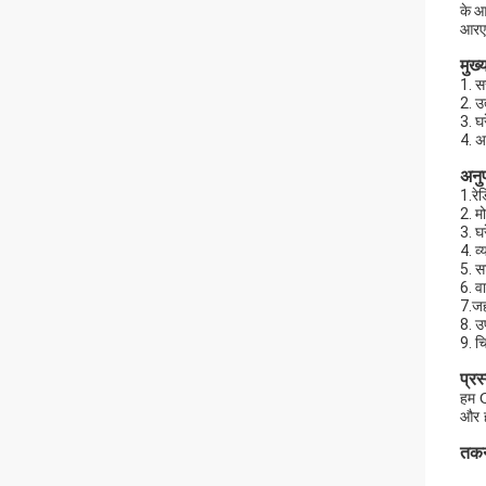
के आउ
आरएफ
मुख्
1. स
2. उत
3. घर
4. अ
अनु
1.रे
2. म
3. घ
4. व
5. स
6. व
7.जह
8. उ
9. च
प्रस
हम O
और ह
तकनी