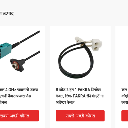
 उत्पाद
टिकल 4 GHz फकरा से फकरा
B कोड 2 इन 1 FAKRA पिगटेल
कार 
एचडी कैमरा फकरा जेड
केबल, स्थिर FAKRA रेडियो एंटीना
कोए
केबल
अडैप्टर केबल
एक्स
सबसे अच्छी कीमत
सबसे अच्छी कीमत