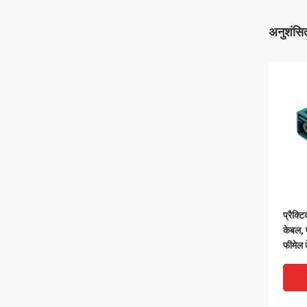
अनुशंसित
प्रैक्
केबल, 
फीमेल 