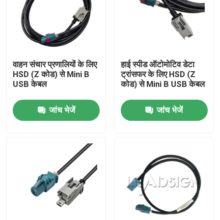
हमारे बारे में
कारखाना भ्रमण
वाहन संचार प्रणालियों के लिए
हाई स्पीड ऑटोमोटिव डेटा
HSD (Z कोड) से Mini B
ट्रांसफर के लिए HSD (Z
USB केबल
कोड) से Mini B USB केबल
गुणवत्ता नियंत्रण
जांच भेजें
जांच भेजें
संपर्क करें
एक उद्धरण की विनती करे
फकरा एचएसडी कनेक्टर
फकरा पीसीबी कनेक्टर