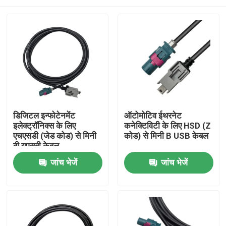
डिजिटल इन्फोटेनमेंट
ऑटोमोटिव ईथरनेट
इलेक्ट्रॉनिक्स के लिए
कनेक्टिविटी के लिए HSD (Z
एचएसडी (जेड कोड) से मिनी
कोड) से मिनी B USB केबल
बी यूएसबी केबल
घर
जांच भेजें
जांच भेजें
उत्पादों
वीडियो